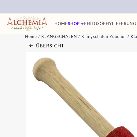
Cookie-Einstellungen sind derzeit geschlossen.
HOME
SHOP
PHILOSOPHY
LIEFERUNG
Home
/
KLANGSCHALEN
/
Klangschalen Zubehör
/
Kla
ÜBERSICHT