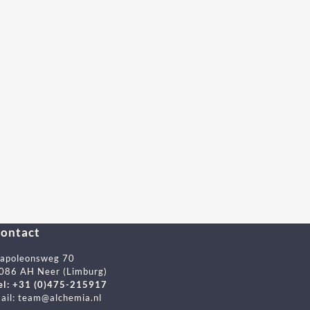
ontact
apoleonsweg 70
086 AH Neer (Limburg)
el: +31 (0)475-215917
ail:
team@alchemia.nl