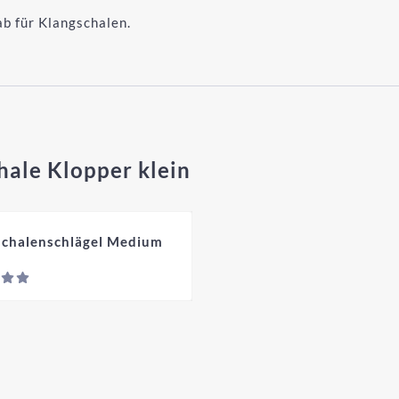
ab für Klangschalen.
hale Klopper klein
schalenschlägel Medium
ichtbar
Preis nicht sichtbar