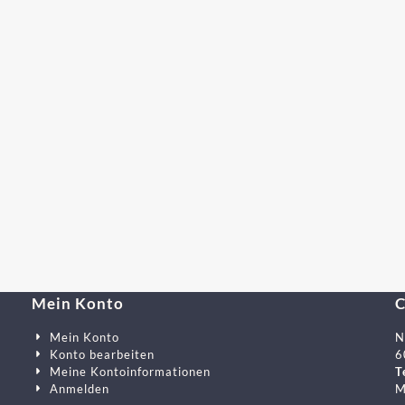
Mein Konto
C
Mein Konto
N
er ein
Konto bearbeiten
6
Meine Kontoinformationen
T
Anmelden
M