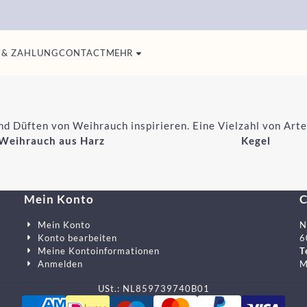
 & ZAHLUNG
CONTACT
MEHR
nd Düften von Weihrauch inspirieren. Eine Vielzahl von Ar
Weihrauch aus Harz
Kegel
Mein Konto
C
Mein Konto
N
er ein
Konto bearbeiten
6
Meine Kontoinformationen
T
Anmelden
M
USt.: NL859739740B01