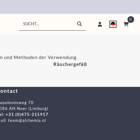
0
Suche
ten und Methoden der Verwendung.
Räuchergefäß
ontact
apoleonsweg 70
086 AH Neer (Limburg)
el: +31 (0)475-215917
ail:
team@alchemia.nl