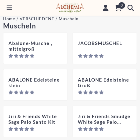
Cookie-Einstellungen sind derzeit geschlossen.
0
Home
/
VERSCHIEDENE
/
Muscheln
Muscheln
Abalone-Muschel,
JACOBSMUSCHEL
mittelgroß
Preis nicht sichtbar
Pre
ABALONE Edelsteine
ABALONE Edelsteine
klein
Groß
Preis nicht sichtbar
Pre
Jiri & Friends White
Jiri & Friends Smudge
Sage Palo Santo Kit
White Sage Palo
Santo Kit Deluxe
Preis nicht sichtbar
Pre