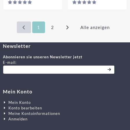
Preis nicht sichtbar
Pre
1
2
Alle anzeigen
Newsletter
Abonnieren sie unseren Newsletter jetzt
Geben Sie Ihre E-Mail-Adresse für den Newsletter ein
E-mail:
Mein Konto
Mein Konto
Konto bearbeiten
Meine Kontoinformationen
Anmelden