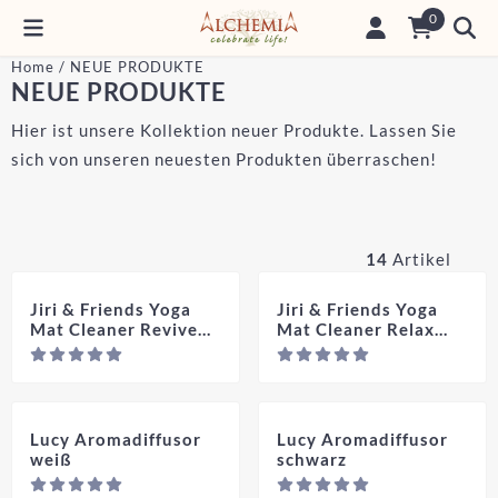
Cookie-Einstellungen sind derzeit geschlossen.
0
Home
/
NEUE PRODUKTE
NEUE PRODUKTE
Hier ist unsere Kollektion neuer Produkte. Lassen Sie
sich von unseren neuesten Produkten überraschen!
14
Artikel
Jiri & Friends Yoga
Jiri & Friends Yoga
Mat Cleaner Revive
Mat Cleaner Relax
Mist
Mist
Preis nicht sichtbar
Pre
Lucy Aromadiffusor
Lucy Aromadiffusor
weiß
schwarz
Preis nicht sichtbar
Pre