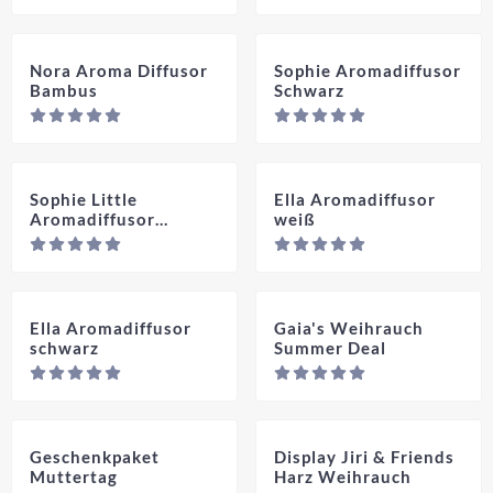
Nora Aroma Diffusor
Sophie Aromadiffusor
Bambus
Schwarz
Preis nicht sichtbar
Pre
Sophie Little
Ella Aromadiffusor
Aromadiffusor
weiß
Schwarz
Preis nicht sichtbar
Pre
Ella Aromadiffusor
Gaia's Weihrauch
schwarz
Summer Deal
Preis nicht sichtbar
Pre
Geschenkpaket
Display Jiri & Friends
Muttertag
Harz Weihrauch