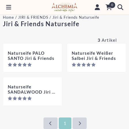
Cookie-Einstellungen sind derzeit geschlossen.
0
Home
/
JIRI & FRIENDS
/
Jiri & Friends Naturseife
Jiri & Friends Naturseife
3
Artikel
Naturseife PALO
Naturseife Weißer
SANTO Jiri & Friends
Salbei Jiri & Friends
Preis nicht sichtbar
Pre
Naturseife
SANDALWOOD Jiri &
Friends
Preis nicht sichtbar
1