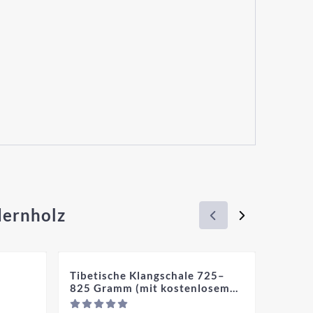
dernholz
Tibetische Klangschale 725–
Jiri &
825 Gramm (mit kostenlosem
Santo
mittelgroßen Schlägel und
Preis nicht sichtbar
Preis nicht s