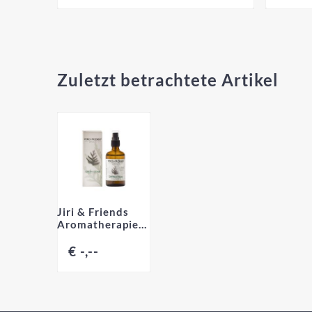
Zuletzt betrachtete Artikel
Jiri & Friends
Aromatherapiespray
Grünes
Zedernholz
€ -,--