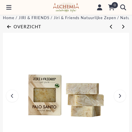
Cookievoorkeuren zijn momenteel gesloten.
0
Home
/
JIRI & FRIENDS
/
Jiri & Friends Natuurlijke Zepen
/
Natuur
OVERZICHT