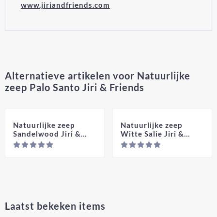
www.jiriandfriends.com
Alternatieve artikelen voor
Natuurlijke
zeep Palo Santo Jiri & Friends
Natuurlijke zeep
Natuurlijke zeep
Sandelwood Jiri &
Witte Salie Jiri &
Friends
Friends
Prijs niet zichtbaar
Prij
Laatst bekeken items