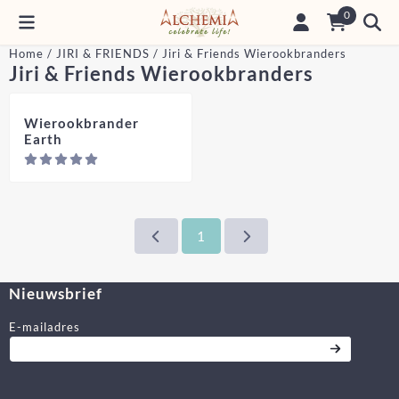
Cookievoorkeuren zijn momenteel gesloten.
0
Home
/
JIRI & FRIENDS
/
Jiri & Friends Wierookbranders
Jiri & Friends Wierookbranders
Wierookbrander
Earth
Prijs niet zichtbaar
1
Nieuwsbrief
Vul je e-mailadres in voor de nieuwsbrief
E-mailadres