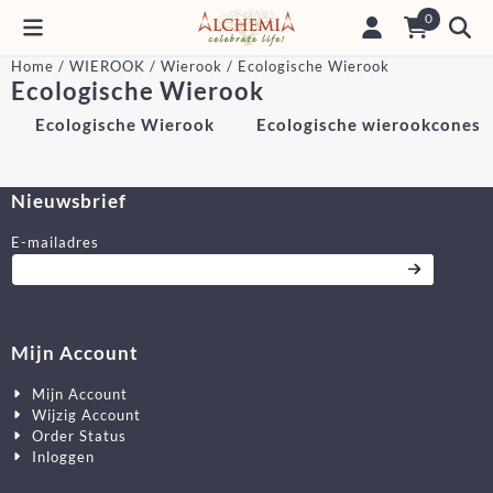
Cookievoorkeuren zijn momenteel gesloten.
0
Home
/
WIEROOK
/
Wierook
/
Ecologische Wierook
Ecologische Wierook
Ecologische Wierook
Ecologische wierookcones
Nieuwsbrief
Vul je e-mailadres in voor de nieuwsbrief
E-mailadres
Mijn Account
Mijn Account
Wijzig Account
Order Status
Inloggen